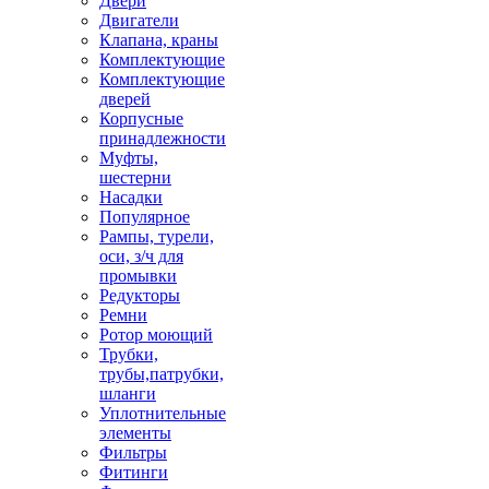
Двери
Двигатели
Клапана, краны
Комплектующие
Комплектующие
дверей
Корпусные
принадлежности
Муфты,
шестерни
Насадки
Популярное
Рампы, турели,
оси, з/ч для
промывки
Редукторы
Ремни
Ротор моющий
Трубки,
трубы,патрубки,
шланги
Уплотнительные
элементы
Фильтры
Фитинги