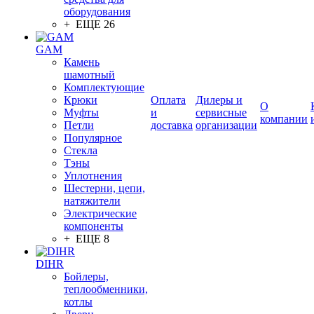
оборудования
+ ЕЩЕ 26
GAM
Камень
шамотный
Комплектующие
Крюки
Оплата
Дилеры и
О
Муфты
и
сервисные
компании
Петли
доставка
организации
Популярное
Стекла
Тэны
Уплотнения
Шестерни, цепи,
натяжители
Электрические
компоненты
+ ЕЩЕ 8
DIHR
Бойлеры,
теплообменники,
котлы