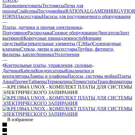
UNOX
Пароконвектоматы
Тестомесы
Печи для
пиццы
Слайсеры
Посудомойки
RATIONAL
GAM
DIHR
RGV
FIOR
FORNI
Аксессуары
Насосы для посудомоечного оборудования
—
Платы, датчики и прочая электроника
Популярное
Распродажа
Газовое оборудование
Двигатели
Зонт
вытяжной
Корпусные принадлежности
Моющие
средства
Нагревательные элементы (ТЭНы)
Соленоидные
клапаны
Стекла, двери и аксессуары
Трубки, фитинги,
фильтры, каплесборники
Уплотнения
—
Контрольные платы, управления, силовые
Датчики
Кабели
Конденсаторы
Крыльчатки и
вентиляторы
Лампы и плафоны
Насосы, системы мойки
Платы
Авиа
Прочее
Таймеры
Термокерны
Термостаты
Трансформаторы
—
KPE1984A UNOX - КОМПЛЕКТ ПЛАТЫ ДЛЯ СИСТЕМЫ
ЭЛЕКТРИЧЕСКОГО ЗАПИРАНИЯ
В избранное