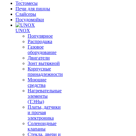
Тестомесы
Печи для пиццы
Слайсеры
Посудомойки
UNOX
Популярное
Распродажа
Газовое
оборудование
Двигатели
Зонт вытяжной
Корпусные
принадлежности
Моющие
средства
Нагревательные
элементы
(ТЭНы)
Платы, датчики
и прочая
электроника
Соленоидные
клапаны
Стекла, двери и