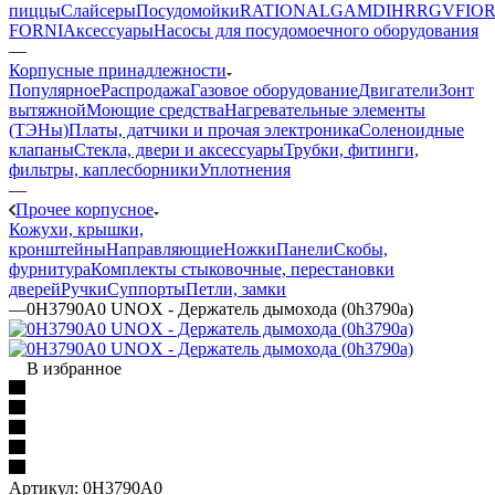
пиццы
Слайсеры
Посудомойки
RATIONAL
GAM
DIHR
RGV
FIOR
FORNI
Аксессуары
Насосы для посудомоечного оборудования
—
Корпусные принадлежности
Популярное
Распродажа
Газовое оборудование
Двигатели
Зонт
вытяжной
Моющие средства
Нагревательные элементы
(ТЭНы)
Платы, датчики и прочая электроника
Соленоидные
клапаны
Стекла, двери и аксессуары
Трубки, фитинги,
фильтры, каплесборники
Уплотнения
—
Прочее корпусное
Кожухи, крышки,
кронштейны
Направляющие
Ножки
Панели
Cкобы,
фурнитура
Комплекты стыковочные, перестановки
дверей
Ручки
Суппорты
Петли, замки
—
0H3790A0 UNOX - Держатель дымохода (0h3790a)
В избранное
Артикул:
0H3790A0