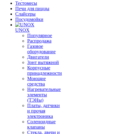
Тестомесы
Печи для пиццы
Слайсеры
Посудомойки
UNOX
Популярное
Распродажа
Газовое
оборудование
Двигатели
Зонт вытяжной
Корпусные
принадлежности
Моющие
средства
Нагревательные
элементы
(ТЭНы)
Платы, датчики
и прочая
электроника
Соленоидные
клапаны
Стекла, двери и