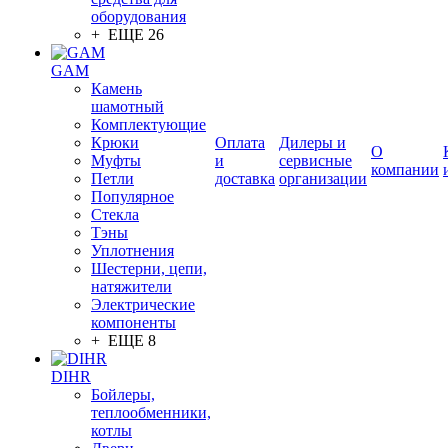
оборудования
+ ЕЩЕ 26
GAM
Камень
шамотный
Комплектующие
Крюки
Оплата
Дилеры и
О
Муфты
и
сервисные
компании
Петли
доставка
организации
Популярное
Стекла
Тэны
Уплотнения
Шестерни, цепи,
натяжители
Электрические
компоненты
+ ЕЩЕ 8
DIHR
Бойлеры,
теплообменники,
котлы