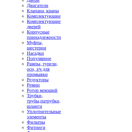
Двери
Двигатели
Клапана, краны
Комплектующие
Комплектующие
дверей
Корпусные
принадлежности
Муфты,
шестерни
Насадки
Популярное
Рампы, турели,
оси, з/ч для
промывки
Редукторы
Ремни
Ротор моющий
Трубки,
трубы,патрубки,
шланги
Уплотнительные
элементы
Фильтры
Фитинги