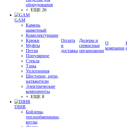
оборудования
+ ЕЩЕ 26
GAM
Камень
шамотный
Комплектующие
Крюки
Оплата
Дилеры и
О
Муфты
и
сервисные
компании
Петли
доставка
организации
Популярное
Стекла
Тэны
Уплотнения
Шестерни, цепи,
натяжители
Электрические
компоненты
+ ЕЩЕ 8
DIHR
Бойлеры,
теплообменники,
котлы