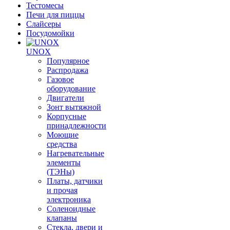
Тестомесы
Печи для пиццы
Слайсеры
Посудомойки
UNOX
Популярное
Распродажа
Газовое
оборудование
Двигатели
Зонт вытяжной
Корпусные
принадлежности
Моющие
средства
Нагревательные
элементы
(ТЭНы)
Платы, датчики
и прочая
электроника
Соленоидные
клапаны
Стекла, двери и