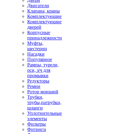
Двери
Двигатели
Клапана, краны
Комплектующие
Комплектующие
дверей
Корпусные
принадлежности
Муфты,
шестерни
Насадки
Популярное
Рампы, турели,
оси, з/ч для
промывки
Редукторы
Ремни
Ротор моющий
Трубки,
трубы,патрубки,
шланги
Уплотнительные
элементы
Фильтры
Фитинги