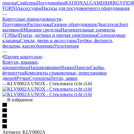
пиццы
Слайсеры
Посудомойки
RATIONAL
GAM
DIHR
RGV
FIOR
FORNI
Аксессуары
Насосы для посудомоечного оборудования
—
Корпусные принадлежности
Популярное
Распродажа
Газовое оборудование
Двигатели
Зонт
вытяжной
Моющие средства
Нагревательные элементы
(ТЭНы)
Платы, датчики и прочая электроника
Соленоидные
клапаны
Стекла, двери и аксессуары
Трубки, фитинги,
фильтры, каплесборники
Уплотнения
—
Прочее корпусное
Кожухи, крышки,
кронштейны
Направляющие
Ножки
Панели
Cкобы,
фурнитура
Комплекты стыковочные, перестановки
дверей
Ручки
Суппорты
Петли, замки
—
KLV0002A UNOX - Стекловата ct-bt cl-bl
В избранное
Артикул:
KLV0002A