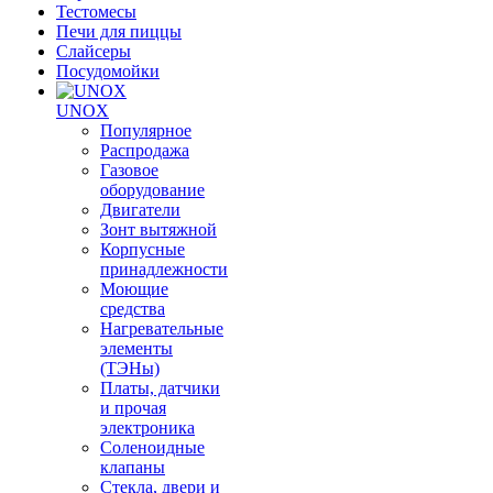
Тестомесы
Печи для пиццы
Слайсеры
Посудомойки
UNOX
Популярное
Распродажа
Газовое
оборудование
Двигатели
Зонт вытяжной
Корпусные
принадлежности
Моющие
средства
Нагревательные
элементы
(ТЭНы)
Платы, датчики
и прочая
электроника
Соленоидные
клапаны
Стекла, двери и