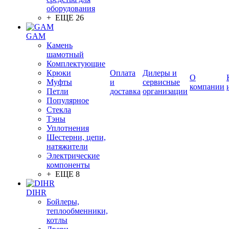
оборудования
+ ЕЩЕ 26
GAM
Камень
шамотный
Комплектующие
Крюки
Оплата
Дилеры и
О
Муфты
и
сервисные
компании
Петли
доставка
организации
Популярное
Стекла
Тэны
Уплотнения
Шестерни, цепи,
натяжители
Электрические
компоненты
+ ЕЩЕ 8
DIHR
Бойлеры,
теплообменники,
котлы