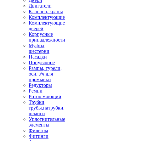
Двери
Двигатели
Клапана, краны
Комплектующие
Комплектующие
дверей
Корпусные
принадлежности
Муфты,
шестерни
Насадки
Популярное
Рампы, турели,
оси, з/ч для
промывки
Редукторы
Ремни
Ротор моющий
Трубки,
трубы,патрубки,
шланги
Уплотнительные
элементы
Фильтры
Фитинги