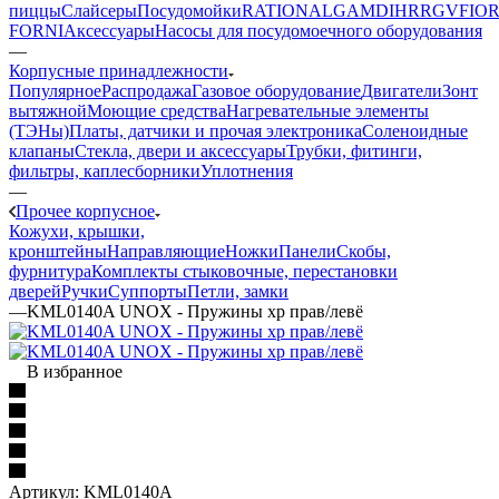
пиццы
Слайсеры
Посудомойки
RATIONAL
GAM
DIHR
RGV
FIOR
FORNI
Аксессуары
Насосы для посудомоечного оборудования
—
Корпусные принадлежности
Популярное
Распродажа
Газовое оборудование
Двигатели
Зонт
вытяжной
Моющие средства
Нагревательные элементы
(ТЭНы)
Платы, датчики и прочая электроника
Соленоидные
клапаны
Стекла, двери и аксессуары
Трубки, фитинги,
фильтры, каплесборники
Уплотнения
—
Прочее корпусное
Кожухи, крышки,
кронштейны
Направляющие
Ножки
Панели
Cкобы,
фурнитура
Комплекты стыковочные, перестановки
дверей
Ручки
Суппорты
Петли, замки
—
KML0140A UNOX - Пружины xp прав/левё
В избранное
Артикул:
KML0140A