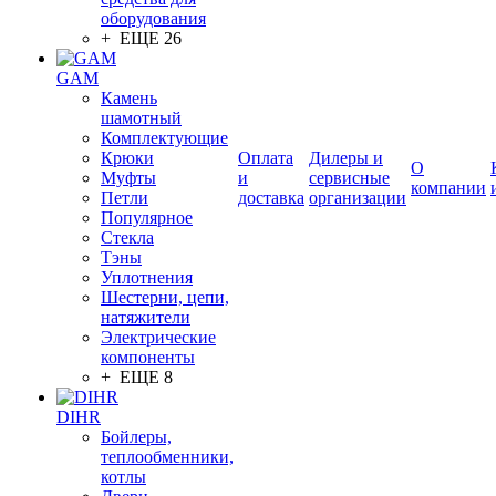
оборудования
+ ЕЩЕ 26
GAM
Камень
шамотный
Комплектующие
Крюки
Оплата
Дилеры и
О
Муфты
и
сервисные
компании
Петли
доставка
организации
Популярное
Стекла
Тэны
Уплотнения
Шестерни, цепи,
натяжители
Электрические
компоненты
+ ЕЩЕ 8
DIHR
Бойлеры,
теплообменники,
котлы