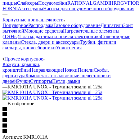
пиццы
Слайсеры
Посудомойки
RATIONAL
GAM
DIHR
RGV
FIOR
FORNI
Аксессуары
Насосы для посудомоечного оборудования
—
Корпусные принадлежности
Популярное
Распродажа
Газовое оборудование
Двигатели
Зонт
вытяжной
Моющие средства
Нагревательные элементы
(ТЭНы)
Платы, датчики и прочая электроника
Соленоидные
клапаны
Стекла, двери и аксессуары
Трубки, фитинги,
фильтры, каплесборники
Уплотнения
—
Прочее корпусное
Кожухи, крышки,
кронштейны
Направляющие
Ножки
Панели
Cкобы,
фурнитура
Комплекты стыковочные, перестановки
дверей
Ручки
Суппорты
Петли, замки
—
KMR1011A UNOX - Терминал земли ul 125a
В избранное
Артикул:
KMR1011A