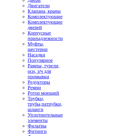
Двери
Двигатели
Клапана, краны
Комплектующие
Комплектующие
дверей
Корпусные
принадлежности
Муфты,
шестерни
Насадки
Популярное
Рампы, турели,
оси, з/ч для
промывки
Редукторы
Ремни
Ротор моющий
Трубки,
трубы,патрубки,
шланги
Уплотнительные
элементы
Фильтры
Фитинги