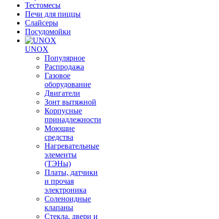
Тестомесы
Печи для пиццы
Слайсеры
Посудомойки
UNOX
Популярное
Распродажа
Газовое
оборудование
Двигатели
Зонт вытяжной
Корпусные
принадлежности
Моющие
средства
Нагревательные
элементы
(ТЭНы)
Платы, датчики
и прочая
электроника
Соленоидные
клапаны
Стекла, двери и