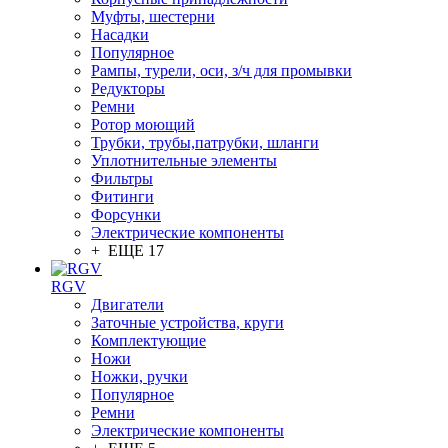
Муфты, шестерни
Насадки
Популярное
Рампы, турели, оси, з/ч для промывки
Редукторы
Ремни
Ротор моющий
Трубки, трубы,патрубки, шланги
Уплотнительные элементы
Фильтры
Фитинги
Форсунки
Электрические компоненты
+ ЕЩЕ 17
RGV
Двигатели
Заточные устройства, круги
Комплектующие
Ножи
Ножки, ручки
Популярное
Ремни
Электрические компоненты