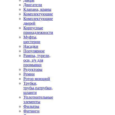
Двери
Двигатели
Клапана, краны
Комплектующие
Комплектующие
дверей
Корпусные
принадлежности
Муфты,
шестерни
Насадки
Популярное
Рампы, турели,
оси, з/ч для
промывки
Редукторы
Ремни
Ротор моющий
Трубки,
трубы,патрубки,
шланги
Уплотнительные
элементы
Фильтры
Фитинги