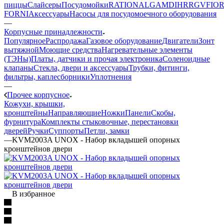
пиццы
Слайсеры
Посудомойки
RATIONAL
GAM
DIHR
RGV
FIOR
FORNI
Аксессуары
Насосы для посудомоечного оборудования
—
Корпусные принадлежности
Популярное
Распродажа
Газовое оборудование
Двигатели
Зонт
вытяжной
Моющие средства
Нагревательные элементы
(ТЭНы)
Платы, датчики и прочая электроника
Соленоидные
клапаны
Стекла, двери и аксессуары
Трубки, фитинги,
фильтры, каплесборники
Уплотнения
—
Прочее корпусное
Кожухи, крышки,
кронштейны
Направляющие
Ножки
Панели
Cкобы,
фурнитура
Комплекты стыковочные, перестановки
дверей
Ручки
Суппорты
Петли, замки
—
KVM2003A UNOX - Набор вкладышей опорных
кронштейнов двери
В избранное