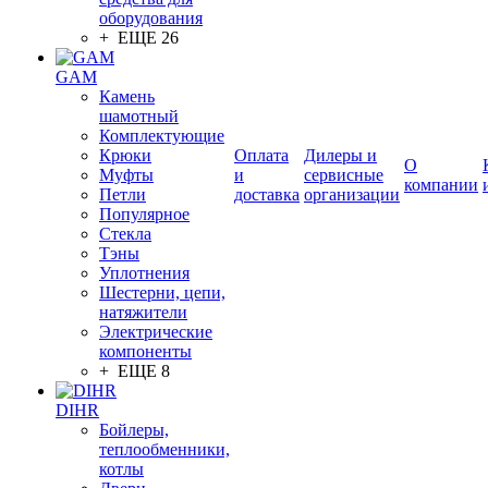
оборудования
+ ЕЩЕ 26
GAM
Камень
шамотный
Комплектующие
Крюки
Оплата
Дилеры и
О
Муфты
и
сервисные
компании
Петли
доставка
организации
Популярное
Стекла
Тэны
Уплотнения
Шестерни, цепи,
натяжители
Электрические
компоненты
+ ЕЩЕ 8
DIHR
Бойлеры,
теплообменники,
котлы