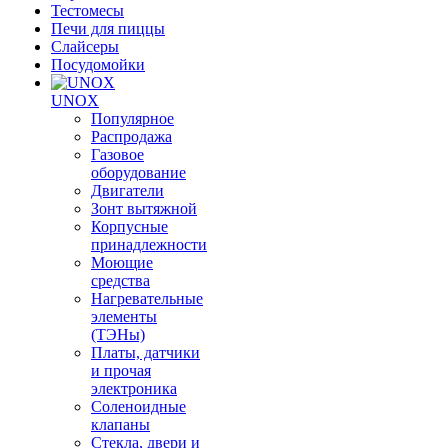
Тестомесы
Печи для пиццы
Слайсеры
Посудомойки
UNOX
Популярное
Распродажа
Газовое
оборудование
Двигатели
Зонт вытяжной
Корпусные
принадлежности
Моющие
средства
Нагревательные
элементы
(ТЭНы)
Платы, датчики
и прочая
электроника
Соленоидные
клапаны
Стекла, двери и