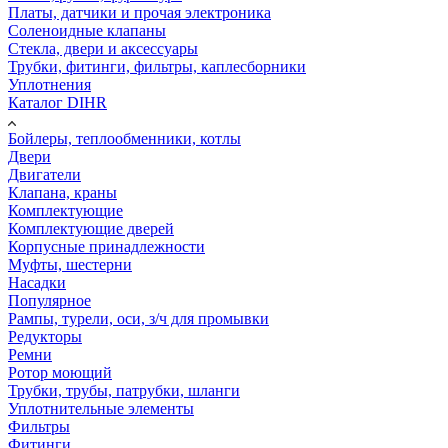
Платы, датчики и прочая электроника
Соленоидные клапаны
Стекла, двери и аксессуары
Трубки, фитинги, фильтры, каплесборники
Уплотнения
Каталог DIHR
Бойлеры, теплообменники, котлы
Двери
Двигатели
Клапана, краны
Комплектующие
Комплектующие дверей
Корпусные принадлежности
Муфты, шестерни
Насадки
Популярное
Рампы, турели, оси, з/ч для промывки
Редукторы
Ремни
Ротор моющий
Трубки, трубы, патрубки, шланги
Уплотнительные элементы
Фильтры
Фитинги