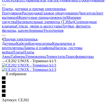
FORNI
Аксессуары
Насосы для посудомоечного оборудования
—
Платы, датчики и прочая электроника
Популярное
Распродажа
Газовое оборудование
Двигатели
Зонт
вытяжной
Корпусные принадлежности
Моющие
средства
Нагревательные элементы (ТЭНы)
Соленоидные
клапаны
Стекла, двери и аксессуары
Трубки, фитинги,
фильтры, каплесборники
Уплотнения
—
Прочая электроника
Датчики
Кабели
Конденсаторы
Крыльчатки и
вентиляторы
Лампы и плафоны
Насосы, системы
мойки
Платы
Платы
Авиа
Таймеры
Термокерны
Термостаты
Трансформаторы
—
CE202 UNOX - Терминал k1/3
В избранное
Артикул:
CE202