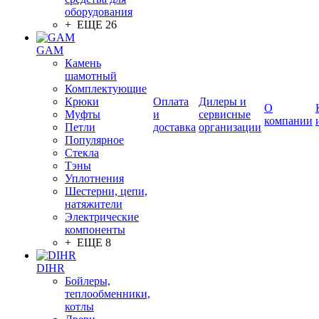
оборудования
+ ЕЩЕ 26
GAM
Камень
шамотный
Комплектующие
Крюки
Оплата
Дилеры и
О
Муфты
и
сервисные
компании
Петли
доставка
организации
Популярное
Стекла
Тэны
Уплотнения
Шестерни, цепи,
натяжители
Электрические
компоненты
+ ЕЩЕ 8
DIHR
Бойлеры,
теплообменники,
котлы