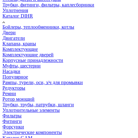
Трубки, фитинги, фильтры, каплесборники
Уплотнения
Каталог DIHR
Бойлеры, теплообменники, котлы
Двери
Двигатели
Клапана, краны
Комплектующие
Комплектующие дверей
Корпусные принадлежности
Муфты, шестерни
Насадки
Популярное
Рампы, турели, оси, з/ч для промывки
Редукторы
Ремни
Ротор моющий
Трубки, трубы, патрубки, шланги
Уплотнительные элементы
Фильтры
Фитинги
Форсунки
Электрические компоненты
Каталог GAM