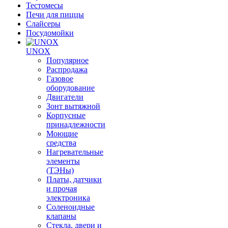
Тестомесы
Печи для пиццы
Слайсеры
Посудомойки
UNOX
Популярное
Распродажа
Газовое
оборудование
Двигатели
Зонт вытяжной
Корпусные
принадлежности
Моющие
средства
Нагревательные
элементы
(ТЭНы)
Платы, датчики
и прочая
электроника
Соленоидные
клапаны
Стекла, двери и