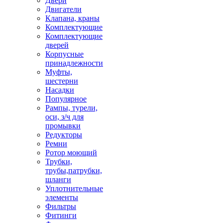
Двери
Двигатели
Клапана, краны
Комплектующие
Комплектующие
дверей
Корпусные
принадлежности
Муфты,
шестерни
Насадки
Популярное
Рампы, турели,
оси, з/ч для
промывки
Редукторы
Ремни
Ротор моющий
Трубки,
трубы,патрубки,
шланги
Уплотнительные
элементы
Фильтры
Фитинги