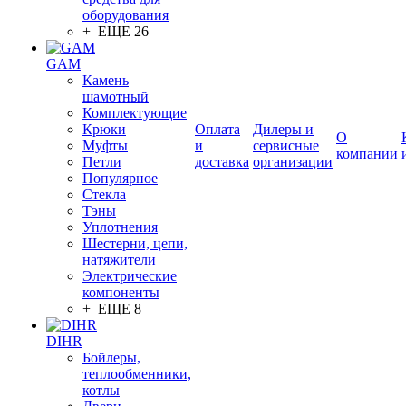
оборудования
+ ЕЩЕ 26
GAM
Камень
шамотный
Комплектующие
Крюки
Оплата
Дилеры и
О
Муфты
и
сервисные
компании
Петли
доставка
организации
Популярное
Стекла
Тэны
Уплотнения
Шестерни, цепи,
натяжители
Электрические
компоненты
+ ЕЩЕ 8
DIHR
Бойлеры,
теплообменники,
котлы