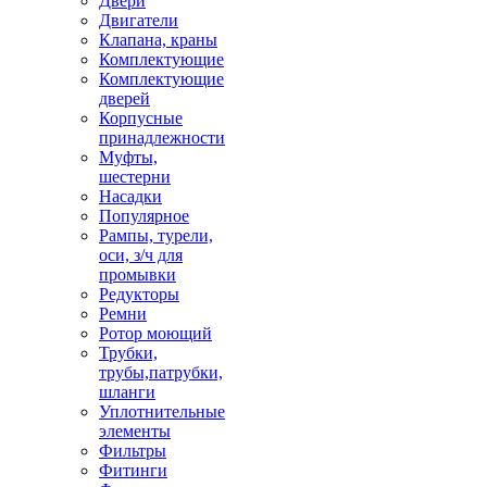
Двери
Двигатели
Клапана, краны
Комплектующие
Комплектующие
дверей
Корпусные
принадлежности
Муфты,
шестерни
Насадки
Популярное
Рампы, турели,
оси, з/ч для
промывки
Редукторы
Ремни
Ротор моющий
Трубки,
трубы,патрубки,
шланги
Уплотнительные
элементы
Фильтры
Фитинги