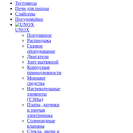
Тестомесы
Печи для пиццы
Слайсеры
Посудомойки
UNOX
Популярное
Распродажа
Газовое
оборудование
Двигатели
Зонт вытяжной
Корпусные
принадлежности
Моющие
средства
Нагревательные
элементы
(ТЭНы)
Платы, датчики
и прочая
электроника
Соленоидные
клапаны
Стекла, двери и