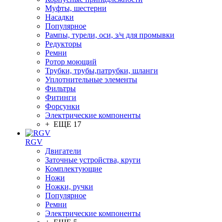
Муфты, шестерни
Насадки
Популярное
Рампы, турели, оси, з/ч для промывки
Редукторы
Ремни
Ротор моющий
Трубки, трубы,патрубки, шланги
Уплотнительные элементы
Фильтры
Фитинги
Форсунки
Электрические компоненты
+ ЕЩЕ 17
RGV
Двигатели
Заточные устройства, круги
Комплектующие
Ножи
Ножки, ручки
Популярное
Ремни
Электрические компоненты