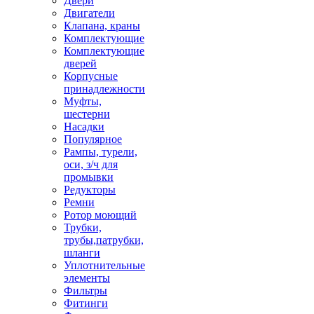
Двери
Двигатели
Клапана, краны
Комплектующие
Комплектующие
дверей
Корпусные
принадлежности
Муфты,
шестерни
Насадки
Популярное
Рампы, турели,
оси, з/ч для
промывки
Редукторы
Ремни
Ротор моющий
Трубки,
трубы,патрубки,
шланги
Уплотнительные
элементы
Фильтры
Фитинги