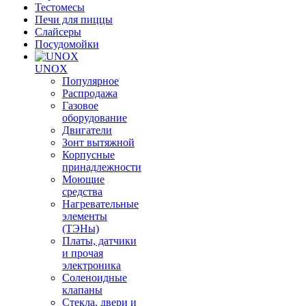
Тестомесы
Печи для пиццы
Слайсеры
Посудомойки
UNOX
Популярное
Распродажа
Газовое
оборудование
Двигатели
Зонт вытяжной
Корпусные
принадлежности
Моющие
средства
Нагревательные
элементы
(ТЭНы)
Платы, датчики
и прочая
электроника
Соленоидные
клапаны
Стекла, двери и