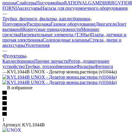
пиццы
Слайсеры
Посудомойки
RATIONAL
GAM
DIHR
RGV
FIOR
FORNI
Аксессуары
Насосы для посудомоечного оборудования
—
Трубки, фитинги, фильтры, каплесборники
Популярное
Распродажа
Газовое оборудование
Двигатели
Зонт
вытяжной
Корпусные принадлежности
Моющие
средства
Нагревательные элементы (ТЭНы)
Платы, датчики и
прочая электроника
Соленоидные клапаны
Стекла, двери и
аксессуары
Уплотнения
—
Редукторы
Каплесборники
Прочие запчасти
Ротор, душирующее
устройство
Трубки, теплообменники
Фильтры
Фитинги
—
KVL1044B UNOX - Дозатор моющ.раствора (vl1044a)
В избранное
1
Артикул:
KVL1044B