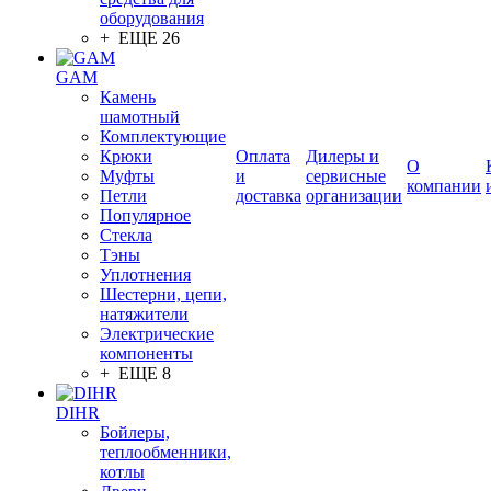
оборудования
+ ЕЩЕ 26
GAM
Камень
шамотный
Комплектующие
Крюки
Оплата
Дилеры и
О
Муфты
и
сервисные
компании
Петли
доставка
организации
Популярное
Стекла
Тэны
Уплотнения
Шестерни, цепи,
натяжители
Электрические
компоненты
+ ЕЩЕ 8
DIHR
Бойлеры,
теплообменники,
котлы