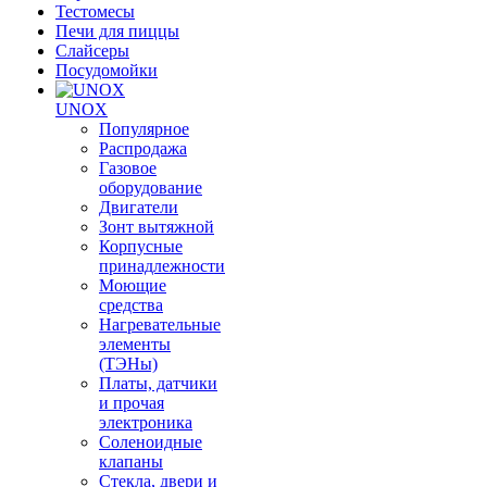
Тестомесы
Печи для пиццы
Слайсеры
Посудомойки
UNOX
Популярное
Распродажа
Газовое
оборудование
Двигатели
Зонт вытяжной
Корпусные
принадлежности
Моющие
средства
Нагревательные
элементы
(ТЭНы)
Платы, датчики
и прочая
электроника
Соленоидные
клапаны
Стекла, двери и