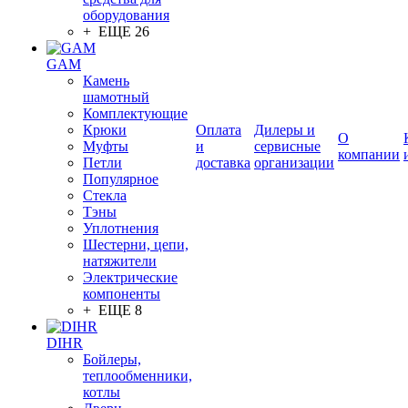
оборудования
+ ЕЩЕ 26
GAM
Камень
шамотный
Комплектующие
Крюки
Оплата
Дилеры и
О
Муфты
и
сервисные
компании
Петли
доставка
организации
Популярное
Стекла
Тэны
Уплотнения
Шестерни, цепи,
натяжители
Электрические
компоненты
+ ЕЩЕ 8
DIHR
Бойлеры,
теплообменники,
котлы