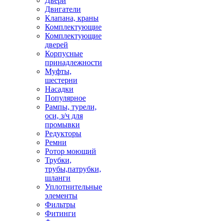
Двери
Двигатели
Клапана, краны
Комплектующие
Комплектующие
дверей
Корпусные
принадлежности
Муфты,
шестерни
Насадки
Популярное
Рампы, турели,
оси, з/ч для
промывки
Редукторы
Ремни
Ротор моющий
Трубки,
трубы,патрубки,
шланги
Уплотнительные
элементы
Фильтры
Фитинги