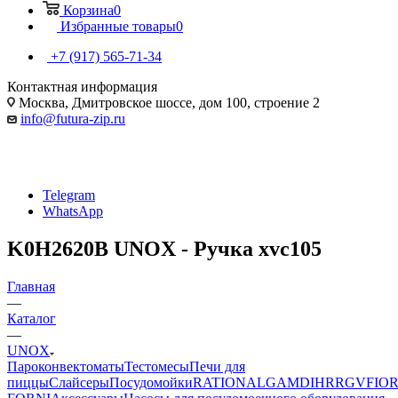
Корзина
0
Избранные товары
0
+7 (917) 565-71-34
Контактная информация
Москва, Дмитровское шоссе, дом 100, строение 2
info@futura-zip.ru
Telegram
WhatsApp
K0H2620B UNOX - Ручка xvc105
Главная
—
Каталог
—
UNOX
Пароконвектоматы
Тестомесы
Печи для
пиццы
Слайсеры
Посудомойки
RATIONAL
GAM
DIHR
RGV
FIOR