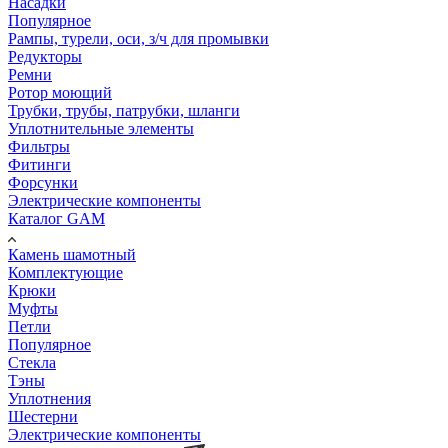
Насадки
Популярное
Рампы, турели, оси, з/ч для промывки
Редукторы
Ремни
Ротор моющий
Трубки, трубы, патрубки, шланги
Уплотнительные элементы
Фильтры
Фитинги
Форсунки
Электрические компоненты
Каталог GAM
Камень шамотный
Комплектующие
Крюки
Муфты
Петли
Популярное
Стекла
Тэны
Уплотнения
Шестерни
Электрические компоненты