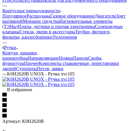
FORNI
Аксессуары
Насосы для посудомоечного оборудования
—
Корпусные принадлежности
Популярное
Распродажа
Газовое оборудование
Двигатели
Зонт
вытяжной
Моющие средства
Нагревательные элементы
(ТЭНы)
Платы, датчики и прочая электроника
Соленоидные
клапаны
Стекла, двери и аксессуары
Трубки, фитинги,
фильтры, каплесборники
Уплотнения
—
Ручки
Кожухи, крышки,
кронштейны
Направляющие
Ножки
Панели
Cкобы,
фурнитура
Прочее
Комплекты стыковочные, перестановки
дверей
Суппорты
Петли, замки
—
K0H2620B UNOX - Ручка xvc105
В избранное
Артикул:
K0H2620B