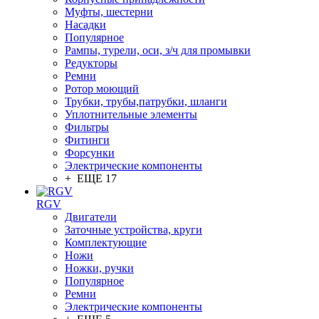
Муфты, шестерни
Насадки
Популярное
Рампы, турели, оси, з/ч для промывки
Редукторы
Ремни
Ротор моющий
Трубки, трубы,патрубки, шланги
Уплотнительные элементы
Фильтры
Фитинги
Форсунки
Электрические компоненты
+ ЕЩЕ 17
RGV
Двигатели
Заточные устройства, круги
Комплектующие
Ножи
Ножки, ручки
Популярное
Ремни
Электрические компоненты