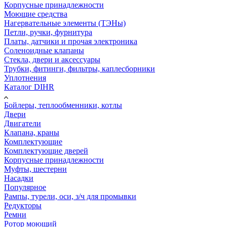
Корпусные принадлежности
Моющие средства
Нагервательные элементы (ТЭНы)
Петли, ручки, фурнитура
Платы, датчики и прочая электроника
Соленоидные клапаны
Стекла, двери и аксессуары
Трубки, фитинги, фильтры, каплесборники
Уплотнения
Каталог DIHR
Бойлеры, теплообменники, котлы
Двери
Двигатели
Клапана, краны
Комплектующие
Комплектующие дверей
Корпусные принадлежности
Муфты, шестерни
Насадки
Популярное
Рампы, турели, оси, з/ч для промывки
Редукторы
Ремни
Ротор моющий