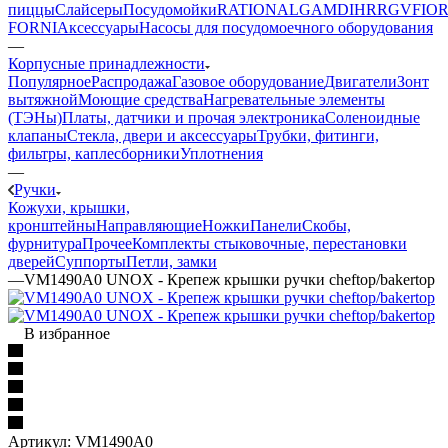
пиццы
Слайсеры
Посудомойки
RATIONAL
GAM
DIHR
RGV
FIOR
FORNI
Аксессуары
Насосы для посудомоечного оборудования
—
Корпусные принадлежности
Популярное
Распродажа
Газовое оборудование
Двигатели
Зонт
вытяжной
Моющие средства
Нагревательные элементы
(ТЭНы)
Платы, датчики и прочая электроника
Соленоидные
клапаны
Стекла, двери и аксессуары
Трубки, фитинги,
фильтры, каплесборники
Уплотнения
—
Ручки
Кожухи, крышки,
кронштейны
Направляющие
Ножки
Панели
Cкобы,
фурнитура
Прочее
Комплекты стыковочные, перестановки
дверей
Суппорты
Петли, замки
—
VM1490A0 UNOX - Крепеж крышки ручки cheftop/bakertop
В избранное
Артикул:
VM1490A0