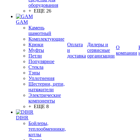
оборудования
+ ЕЩЕ 26
GAM
Камень
шамотный
Комплектующие
Крюки
Оплата
Дилеры и
О
Муфты
и
сервисные
компании
Петли
доставка
организации
Популярное
Стекла
Тэны
Уплотнения
Шестерни, цепи,
натяжители
Электрические
компоненты
+ ЕЩЕ 8
DIHR
Бойлеры,
теплообменники,
котлы