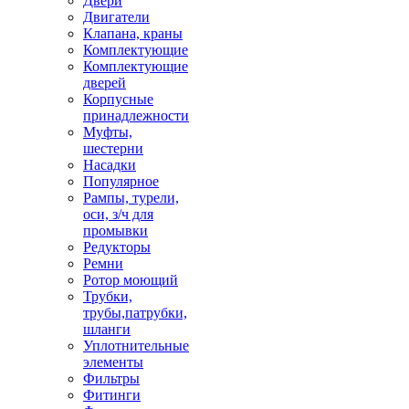
Двери
Двигатели
Клапана, краны
Комплектующие
Комплектующие
дверей
Корпусные
принадлежности
Муфты,
шестерни
Насадки
Популярное
Рампы, турели,
оси, з/ч для
промывки
Редукторы
Ремни
Ротор моющий
Трубки,
трубы,патрубки,
шланги
Уплотнительные
элементы
Фильтры
Фитинги