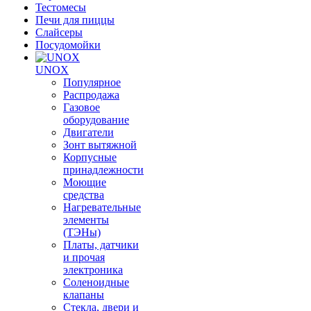
Тестомесы
Печи для пиццы
Слайсеры
Посудомойки
UNOX
Популярное
Распродажа
Газовое
оборудование
Двигатели
Зонт вытяжной
Корпусные
принадлежности
Моющие
средства
Нагревательные
элементы
(ТЭНы)
Платы, датчики
и прочая
электроника
Соленоидные
клапаны
Стекла, двери и