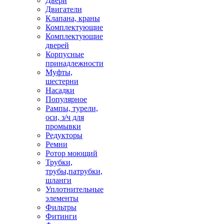
Двери
Двигатели
Клапана, краны
Комплектующие
Комплектующие
дверей
Корпусные
принадлежности
Муфты,
шестерни
Насадки
Популярное
Рампы, турели,
оси, з/ч для
промывки
Редукторы
Ремни
Ротор моющий
Трубки,
трубы,патрубки,
шланги
Уплотнительные
элементы
Фильтры
Фитинги