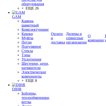
оборудования
+ ЕЩЕ 26
GAM
Камень
шамотный
Комплектующие
Крюки
Оплата
Дилеры и
О
Муфты
и
сервисные
компании
Петли
доставка
организации
Популярное
Стекла
Тэны
Уплотнения
Шестерни, цепи,
натяжители
Электрические
компоненты
+ ЕЩЕ 8
DIHR
Бойлеры,
теплообменники,
котлы