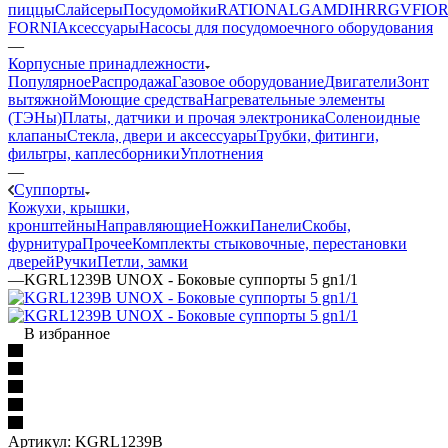
пиццы
Слайсеры
Посудомойки
RATIONAL
GAM
DIHR
RGV
FIOR
FORNI
Аксессуары
Насосы для посудомоечного оборудования
—
Корпусные принадлежности
Популярное
Распродажа
Газовое оборудование
Двигатели
Зонт
вытяжной
Моющие средства
Нагревательные элементы
(ТЭНы)
Платы, датчики и прочая электроника
Соленоидные
клапаны
Стекла, двери и аксессуары
Трубки, фитинги,
фильтры, каплесборники
Уплотнения
—
Суппорты
Кожухи, крышки,
кронштейны
Направляющие
Ножки
Панели
Cкобы,
фурнитура
Прочее
Комплекты стыковочные, перестановки
дверей
Ручки
Петли, замки
—
KGRL1239B UNOX - Боковые суппорты 5 gn1/1
В избранное
Артикул:
KGRL1239B