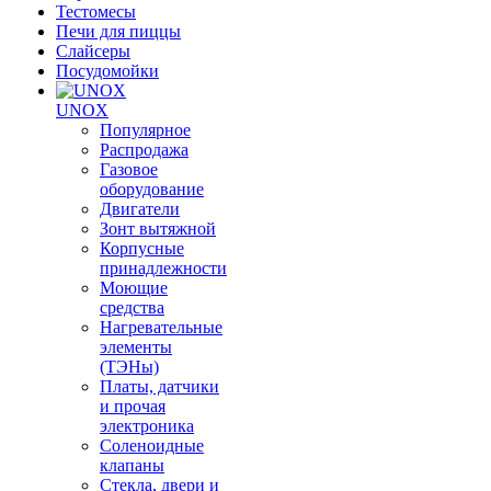
Тестомесы
Печи для пиццы
Слайсеры
Посудомойки
UNOX
Популярное
Распродажа
Газовое
оборудование
Двигатели
Зонт вытяжной
Корпусные
принадлежности
Моющие
средства
Нагревательные
элементы
(ТЭНы)
Платы, датчики
и прочая
электроника
Соленоидные
клапаны
Стекла, двери и