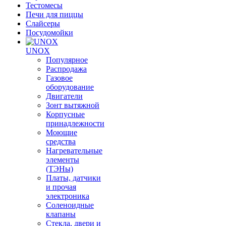
Тестомесы
Печи для пиццы
Слайсеры
Посудомойки
UNOX
Популярное
Распродажа
Газовое
оборудование
Двигатели
Зонт вытяжной
Корпусные
принадлежности
Моющие
средства
Нагревательные
элементы
(ТЭНы)
Платы, датчики
и прочая
электроника
Соленоидные
клапаны
Стекла, двери и