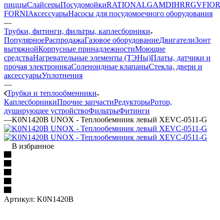
пиццы
Слайсеры
Посудомойки
RATIONAL
GAM
DIHR
RGV
FIOR
FORNI
Аксессуары
Насосы для посудомоечного оборудования
—
Трубки, фитинги, фильтры, каплесборники
Популярное
Распродажа
Газовое оборудование
Двигатели
Зонт
вытяжной
Корпусные принадлежности
Моющие
средства
Нагревательные элементы (ТЭНы)
Платы, датчики и
прочая электроника
Соленоидные клапаны
Стекла, двери и
аксессуары
Уплотнения
—
Трубки и теплообменники
Каплесборники
Прочие запчасти
Редукторы
Ротор,
душирующее устройство
Фильтры
Фитинги
—
K0N1420B UNOX - Теплообемнник левый XEVC-0511-G
В избранное
Артикул:
K0N1420B