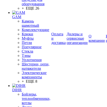
оборудования
+ ЕЩЕ 26
GAM
Камень
шамотный
Комплектующие
Крюки
Оплата
Дилеры и
О
Муфты
и
сервисные
компании
Петли
доставка
организации
Популярное
Стекла
Тэны
Уплотнения
Шестерни, цепи,
натяжители
Электрические
компоненты
+ ЕЩЕ 8
DIHR
Бойлеры,
теплообменники,
котлы