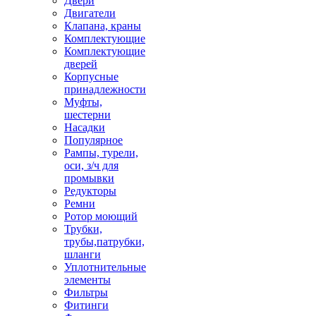
Двери
Двигатели
Клапана, краны
Комплектующие
Комплектующие
дверей
Корпусные
принадлежности
Муфты,
шестерни
Насадки
Популярное
Рампы, турели,
оси, з/ч для
промывки
Редукторы
Ремни
Ротор моющий
Трубки,
трубы,патрубки,
шланги
Уплотнительные
элементы
Фильтры
Фитинги