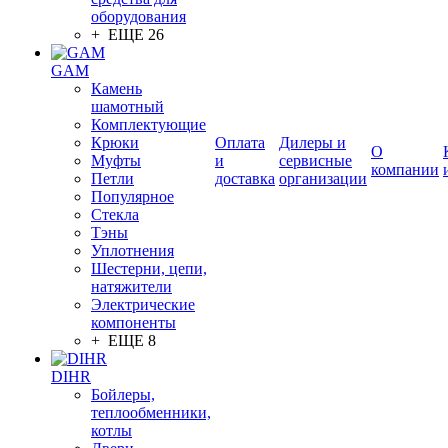
оборудования
+ ЕЩЕ 26
GAM
Камень
шамотный
Комплектующие
Крюки
Оплата
Дилеры и
О
Муфты
и
сервисные
компании
Петли
доставка
организации
Популярное
Стекла
Тэны
Уплотнения
Шестерни, цепи,
натяжители
Электрические
компоненты
+ ЕЩЕ 8
DIHR
Бойлеры,
теплообменники,
котлы