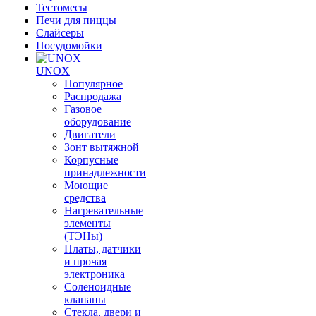
Тестомесы
Печи для пиццы
Слайсеры
Посудомойки
UNOX
Популярное
Распродажа
Газовое
оборудование
Двигатели
Зонт вытяжной
Корпусные
принадлежности
Моющие
средства
Нагревательные
элементы
(ТЭНы)
Платы, датчики
и прочая
электроника
Соленоидные
клапаны
Стекла, двери и