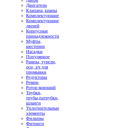
Двери
Двигатели
Клапана, краны
Комплектующие
Комплектующие
дверей
Корпусные
принадлежности
Муфты,
шестерни
Насадки
Популярное
Рампы, турели,
оси, з/ч для
промывки
Редукторы
Ремни
Ротор моющий
Трубки,
трубы,патрубки,
шланги
Уплотнительные
элементы
Фильтры
Фитинги