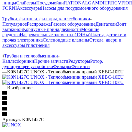
пиццы
Слайсеры
Посудомойки
RATIONAL
GAM
DIHR
RGV
FIOR
FORNI
Аксессуары
Насосы для посудомоечного оборудования
—
Трубки, фитинги, фильтры, каплесборники
Популярное
Распродажа
Газовое оборудование
Двигатели
Зонт
вытяжной
Корпусные принадлежности
Моющие
средства
Нагревательные элементы (ТЭНы)
Платы, датчики и
прочая электроника
Соленоидные клапаны
Стекла, двери и
аксессуары
Уплотнения
—
Трубки и теплообменники
Каплесборники
Прочие запчасти
Редукторы
Ротор,
душирующее устройство
Фильтры
Фитинги
—
K0N1427C UNOX - Теплообменник правый XEBC-10EU
В избранное
Артикул:
K0N1427C