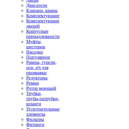
Двери
Двигатели
Клапана, краны
Комплектующие
Комплектующие
дверей
Корпусные
принадлежности
Муфты,
шестерни
Насадки
Популярное
Рампы, турели,
оси, з/ч для
промывки
Редукторы
Ремни
Ротор моющий
Трубки,
трубы,патрубки,
шланги
Уплотнительные
элементы
Фильтры
Фитинги