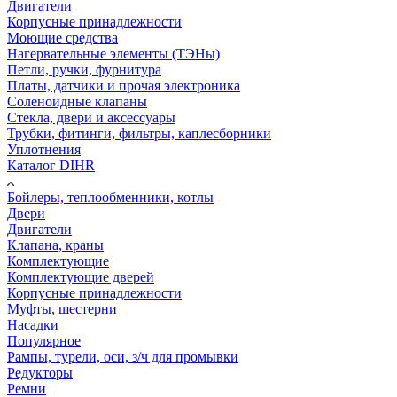
Двигатели
Корпусные принадлежности
Моющие средства
Нагервательные элементы (ТЭНы)
Петли, ручки, фурнитура
Платы, датчики и прочая электроника
Соленоидные клапаны
Стекла, двери и аксессуары
Трубки, фитинги, фильтры, каплесборники
Уплотнения
Каталог DIHR
Бойлеры, теплообменники, котлы
Двери
Двигатели
Клапана, краны
Комплектующие
Комплектующие дверей
Корпусные принадлежности
Муфты, шестерни
Насадки
Популярное
Рампы, турели, оси, з/ч для промывки
Редукторы
Ремни