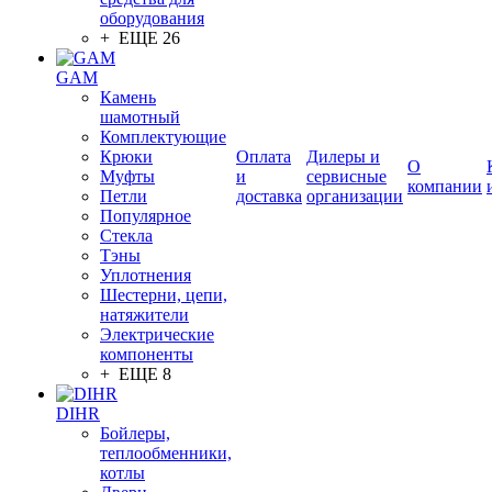
оборудования
+ ЕЩЕ 26
GAM
Камень
шамотный
Комплектующие
Крюки
Оплата
Дилеры и
О
Муфты
и
сервисные
компании
Петли
доставка
организации
Популярное
Стекла
Тэны
Уплотнения
Шестерни, цепи,
натяжители
Электрические
компоненты
+ ЕЩЕ 8
DIHR
Бойлеры,
теплообменники,
котлы