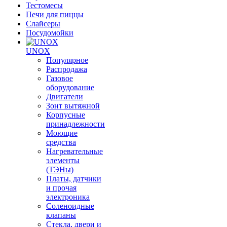
Тестомесы
Печи для пиццы
Слайсеры
Посудомойки
UNOX
Популярное
Распродажа
Газовое
оборудование
Двигатели
Зонт вытяжной
Корпусные
принадлежности
Моющие
средства
Нагревательные
элементы
(ТЭНы)
Платы, датчики
и прочая
электроника
Соленоидные
клапаны
Стекла, двери и