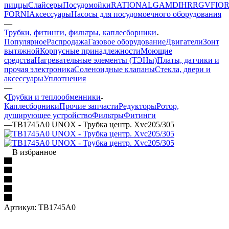
пиццы
Слайсеры
Посудомойки
RATIONAL
GAM
DIHR
RGV
FIOR
FORNI
Аксессуары
Насосы для посудомоечного оборудования
—
Трубки, фитинги, фильтры, каплесборники
Популярное
Распродажа
Газовое оборудование
Двигатели
Зонт
вытяжной
Корпусные принадлежности
Моющие
средства
Нагревательные элементы (ТЭНы)
Платы, датчики и
прочая электроника
Соленоидные клапаны
Стекла, двери и
аксессуары
Уплотнения
—
Трубки и теплообменники
Каплесборники
Прочие запчасти
Редукторы
Ротор,
душирующее устройство
Фильтры
Фитинги
—
TB1745A0 UNOX - Трубка центр. Xvc205/305
В избранное
Артикул:
TB1745A0