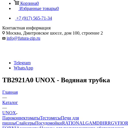
Корзина
0
Избранные товары
0
+7 (917) 565-71-34
Контактная информация
Москва, Дмитровское шоссе, дом 100, строение 2
info@futura-zip.ru
Telegram
WhatsApp
TB2921A0 UNOX - Водяная трубка
Главная
—
Каталог
—
UNOX
Пароконвектоматы
Тестомесы
Печи для
пиццы
Слайсеры
Посудомойки
RATIONAL
GAM
DIHR
RGV
FIOR