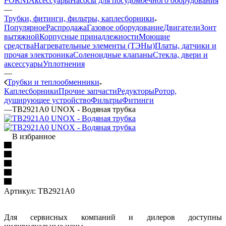
FORNI
Аксессуары
Насосы для посудомоечного оборудования
—
Трубки, фитинги, фильтры, каплесборники
Популярное
Распродажа
Газовое оборудование
Двигатели
Зонт
вытяжной
Корпусные принадлежности
Моющие
средства
Нагревательные элементы (ТЭНы)
Платы, датчики и
прочая электроника
Соленоидные клапаны
Стекла, двери и
аксессуары
Уплотнения
—
Трубки и теплообменники
Каплесборники
Прочие запчасти
Редукторы
Ротор,
душирующее устройство
Фильтры
Фитинги
—
TB2921A0 UNOX - Водяная трубка
В избранное
Артикул:
TB2921A0
Для сервисных компаний и дилеров доступны