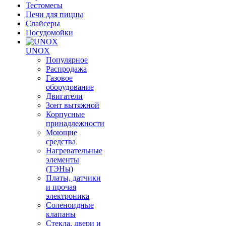
Тестомесы
Печи для пиццы
Слайсеры
Посудомойки
UNOX
Популярное
Распродажа
Газовое
оборудование
Двигатели
Зонт вытяжной
Корпусные
принадлежности
Моющие
средства
Нагревательные
элементы
(ТЭНы)
Платы, датчики
и прочая
электроника
Соленоидные
клапаны
Стекла, двери и