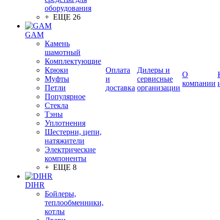
оборудования
+ ЕЩЕ 26
GAM
Камень
шамотный
Комплектующие
Крюки
Оплата
Дилеры и
О
Муфты
и
сервисные
компании
Петли
доставка
организации
Популярное
Стекла
Тэны
Уплотнения
Шестерни, цепи,
натяжители
Электрические
компоненты
+ ЕЩЕ 8
DIHR
Бойлеры,
теплообменники,
котлы