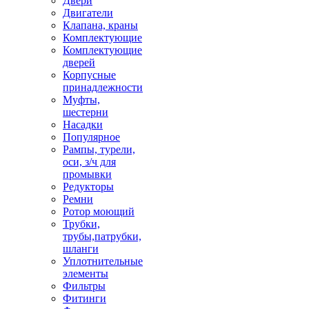
Двери
Двигатели
Клапана, краны
Комплектующие
Комплектующие
дверей
Корпусные
принадлежности
Муфты,
шестерни
Насадки
Популярное
Рампы, турели,
оси, з/ч для
промывки
Редукторы
Ремни
Ротор моющий
Трубки,
трубы,патрубки,
шланги
Уплотнительные
элементы
Фильтры
Фитинги