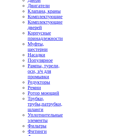
Двери
Двигатели
Клапана, краны
Комплектующие
Комплектующие
дверей
Корпусные
принадлежности
Муфты,
шестерни
Насадки
Популярное
Рампы, турели,
оси, з/ч для
промывки
Редукторы
Ремни
Ротор моющий
Трубки,
трубы,патрубки,
шланги
Уплотнительные
элементы
Фильтры
Фитинги