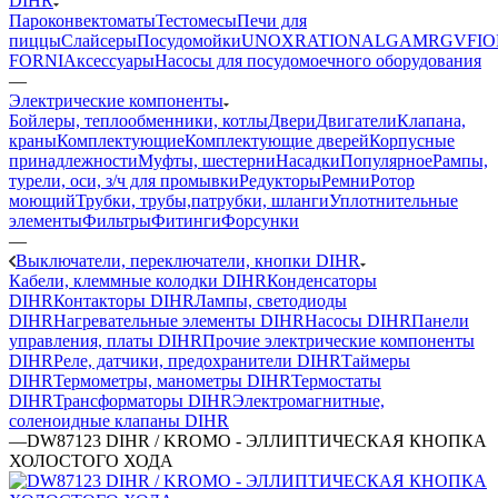
DIHR
Пароконвектоматы
Тестомесы
Печи для
пиццы
Слайсеры
Посудомойки
UNOX
RATIONAL
GAM
RGV
FIO
FORNI
Аксессуары
Насосы для посудомоечного оборудования
—
Электрические компоненты
Бойлеры, теплообменники, котлы
Двери
Двигатели
Клапана,
краны
Комплектующие
Комплектующие дверей
Корпусные
принадлежности
Муфты, шестерни
Насадки
Популярное
Рампы,
турели, оси, з/ч для промывки
Редукторы
Ремни
Ротор
моющий
Трубки, трубы,патрубки, шланги
Уплотнительные
элементы
Фильтры
Фитинги
Форсунки
—
Выключатели, переключатели, кнопки DIHR
Кабели, клеммные колодки DIHR
Конденсаторы
DIHR
Контакторы DIHR
Лампы, светодиоды
DIHR
Нагревательные элементы DIHR
Насосы DIHR
Панели
управления, платы DIHR
Прочие электрические компоненты
DIHR
Реле, датчики, предохранители DIHR
Таймеры
DIHR
Термометры, манометры DIHR
Термостаты
DIHR
Трансформаторы DIHR
Электромагнитные,
соленоидные клапаны DIHR
—
DW87123 DIHR / KROMO - ЭЛЛИПТИЧЕСКАЯ КНОПКА
ХОЛОСТОГО ХОДА