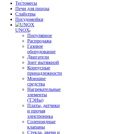
Тестомесы
Печи для пиццы
Слайсеры
Посудомойки
UNOX
Популярное
Распродажа
Газовое
оборудование
Двигатели
Зонт вытяжной
Корпусные
принадлежности
Моющие
средства
Нагревательные
элементы
(ТЭНы)
Платы, датчики
и прочая
электроника
Соленоидные
клапаны
Стекла, двери и