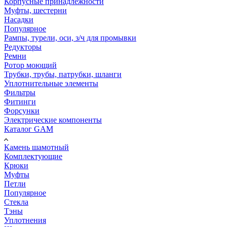
Корпусные принадлежности
Муфты, шестерни
Насадки
Популярное
Рампы, турели, оси, з/ч для промывки
Редукторы
Ремни
Ротор моющий
Трубки, трубы, патрубки, шланги
Уплотнительные элементы
Фильтры
Фитинги
Форсунки
Электрические компоненты
Каталог GAM
Камень шамотный
Комплектующие
Крюки
Муфты
Петли
Популярное
Стекла
Тэны
Уплотнения