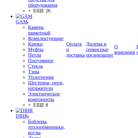
оборудования
+ ЕЩЕ 26
GAM
Камень
шамотный
Комплектующие
Крюки
Оплата
Дилеры и
О
Муфты
и
сервисные
компании
Петли
доставка
организации
Популярное
Стекла
Тэны
Уплотнения
Шестерни, цепи,
натяжители
Электрические
компоненты
+ ЕЩЕ 8
DIHR
Бойлеры,
теплообменники,
котлы