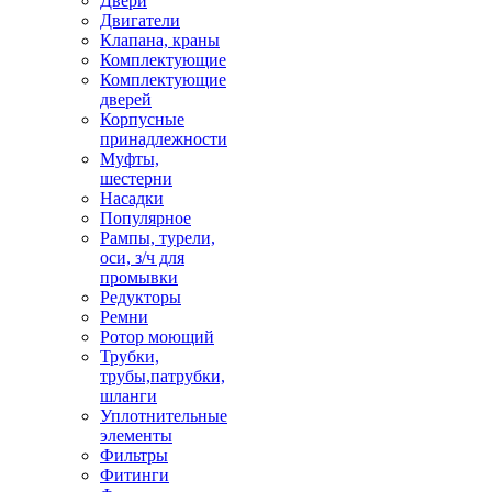
Двери
Двигатели
Клапана, краны
Комплектующие
Комплектующие
дверей
Корпусные
принадлежности
Муфты,
шестерни
Насадки
Популярное
Рампы, турели,
оси, з/ч для
промывки
Редукторы
Ремни
Ротор моющий
Трубки,
трубы,патрубки,
шланги
Уплотнительные
элементы
Фильтры
Фитинги