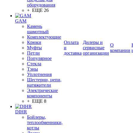
оборудования
+ ЕЩЕ 26
GAM
Камень
шамотный
Комплектующие
Крюки
Оплата
Дилеры и
О
Муфты
и
сервисные
компании
Петли
доставка
организации
Популярное
Стекла
Тэны
Уплотнения
Шестерни, цепи,
натяжители
Электрические
компоненты
+ ЕЩЕ 8
DIHR
Бойлеры,
теплообменники,
котлы