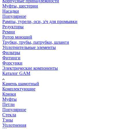
Корпусные принадлежности
Муфты, шестерни
Насадки
Популярное
Рампы, турели, оси, з/ч для промывки
Редукторы
Ремни
Ротор моющий
Трубки, трубы, патрубки, шланги
Уплотнительные элементы
Фильтры
Фитинги
Форсунки
Электрические компоненты
Каталог GAM
Камень шамотный
Комплектующие
Крюки
Муфты
Петли
Популярное
Стекла
Тэны
Уплотнения