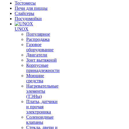
Тестомесы
Печи для пиццы
Слайсеры
Посудомойки
UNOX
Популярное
Распродажа
Газовое
оборудование
Двигатели
Зонт вытяжной
Корпусные
принадлежности
Моющие
средства
Нагревательные
элементы
(ТЭНы)
Платы, датчики
и прочая
электроника
Соленоидные
клапаны
Стекла, двери и