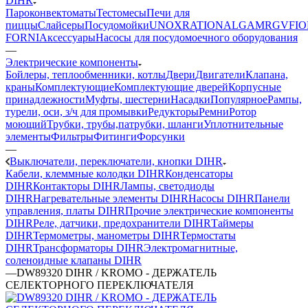
DIHR
Пароконвектоматы
Тестомесы
Печи для
пиццы
Слайсеры
Посудомойки
UNOX
RATIONAL
GAM
RGV
FIO
FORNI
Аксессуары
Насосы для посудомоечного оборудования
—
Электрические компоненты
Бойлеры, теплообменники, котлы
Двери
Двигатели
Клапана,
краны
Комплектующие
Комплектующие дверей
Корпусные
принадлежности
Муфты, шестерни
Насадки
Популярное
Рампы,
турели, оси, з/ч для промывки
Редукторы
Ремни
Ротор
моющий
Трубки, трубы,патрубки, шланги
Уплотнительные
элементы
Фильтры
Фитинги
Форсунки
—
Выключатели, переключатели, кнопки DIHR
Кабели, клеммные колодки DIHR
Конденсаторы
DIHR
Контакторы DIHR
Лампы, светодиоды
DIHR
Нагревательные элементы DIHR
Насосы DIHR
Панели
управления, платы DIHR
Прочие электрические компоненты
DIHR
Реле, датчики, предохранители DIHR
Таймеры
DIHR
Термометры, манометры DIHR
Термостаты
DIHR
Трансформаторы DIHR
Электромагнитные,
соленоидные клапаны DIHR
—
DW89320 DIHR / KROMO - ДЕРЖАТЕЛЬ
СЕЛЕКТОРНОГО ПЕРЕКЛЮЧАТЕЛЯ