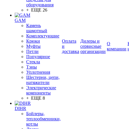
оборудования
+ ЕЩЕ 26
GAM
Камень
шамотный
Комплектующие
Крюки
Оплата
Дилеры и
О
Муфты
и
сервисные
компании
Петли
доставка
организации
Популярное
Стекла
Тэны
Уплотнения
Шестерни, цепи,
натяжители
Электрические
компоненты
+ ЕЩЕ 8
DIHR
Бойлеры,
теплообменники,
котлы