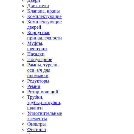
Двери
Двигатели
Клапана, краны
Комплектующие
Комплектующие
дверей
Корпусные
принадлежности
Муфты,
шестерни
Насадки
Популярное
Рампы, турели,
оси, з/ч для
промывки
Редукторы
Ремни
Ротор моющий
Трубки,
трубы,патрубки,
шланги
Уплотнительные
элементы
Фильтры
Фитинги