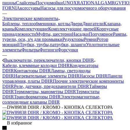
пиццы
Слайсеры
Посудомойки
UNOX
RATIONAL
GAM
RGV
FIO
FORNI
Аксессуары
Насосы для посудомоечного оборудования
—
Электрические компоненты
Бойлеры, теплообменники, котлы
Двери
Двигатели
Клапана,
краны
Комплектующие
Комплектующие дверей
Корпусные
принадлежности
Муфты, шестерни
Насадки
Популярное
Рампы,
турели, оси, з/ч для промывки
Редукторы
Ремни
Ротор
моющий
Трубки, трубы,патрубки, шланги
Уплотнительные
элементы
Фильтры
Фитинги
Форсунки
—
Выключатели, переключатели, кнопки DIHR
Кабели, клеммные колодки DIHR
Конденсаторы
DIHR
Контакторы DIHR
Лампы, светодиоды
DIHR
Нагревательные элементы DIHR
Насосы DIHR
Панели
управления, платы DIHR
Прочие электрические компоненты
DIHR
Реле, датчики, предохранители DIHR
Таймеры
DIHR
Термометры, манометры DIHR
Термостаты
DIHR
Трансформаторы DIHR
Электромагнитные,
соленоидные клапаны DIHR
—
DW89838 DIHR / KROMO - КНОПКА СЕЛЕКТОРА
В избранное