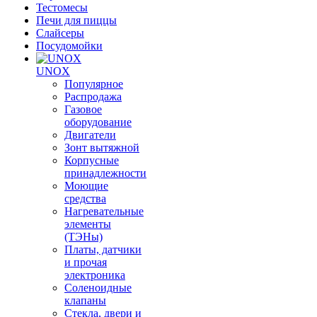
Тестомесы
Печи для пиццы
Слайсеры
Посудомойки
UNOX
Популярное
Распродажа
Газовое
оборудование
Двигатели
Зонт вытяжной
Корпусные
принадлежности
Моющие
средства
Нагревательные
элементы
(ТЭНы)
Платы, датчики
и прочая
электроника
Соленоидные
клапаны
Стекла, двери и