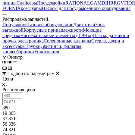
пиццы
Слайсеры
Посудомойки
RATIONAL
GAM
DIHR
RGV
FIOR
FORNI
Аксессуары
Насосы для посудомоечного оборудования
—
Распродажа запчастей
Популярное
Газовое оборудование
Двигатели
Зонт
вытяжной
Корпусные принадлежности
Моющие
средства
Нагревательные элементы (ТЭНы)
Платы, датчики и
прочая электроника
Соленоидные клапаны
Стекла, двери и
аксессуары
Трубки, фитинги, фильтры,
каплесборники
Уплотнения
Фильтр
Подбор по параметрам
Цена
Розничная цена
880
19 365
37 851
56 336
74 821