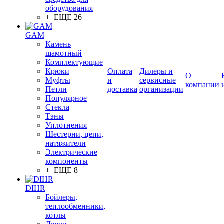
оборудования
+ ЕЩЕ 26
GAM
Камень
шамотный
Комплектующие
Крюки
Оплата
Дилеры и
О
Муфты
и
сервисные
компании
Петли
доставка
организации
Популярное
Стекла
Тэны
Уплотнения
Шестерни, цепи,
натяжители
Электрические
компоненты
+ ЕЩЕ 8
DIHR
Бойлеры,
теплообменники,
котлы