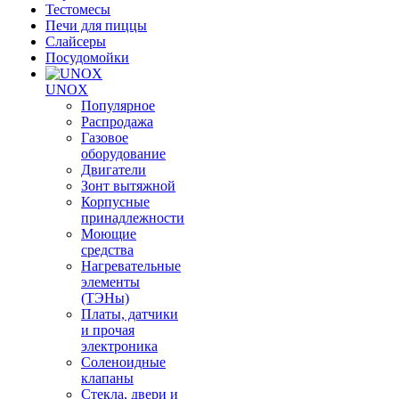
Тестомесы
Печи для пиццы
Слайсеры
Посудомойки
UNOX
Популярное
Распродажа
Газовое
оборудование
Двигатели
Зонт вытяжной
Корпусные
принадлежности
Моющие
средства
Нагревательные
элементы
(ТЭНы)
Платы, датчики
и прочая
электроника
Соленоидные
клапаны
Стекла, двери и