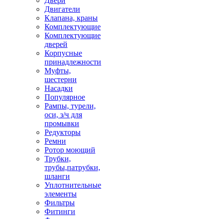
Двери
Двигатели
Клапана, краны
Комплектующие
Комплектующие
дверей
Корпусные
принадлежности
Муфты,
шестерни
Насадки
Популярное
Рампы, турели,
оси, з/ч для
промывки
Редукторы
Ремни
Ротор моющий
Трубки,
трубы,патрубки,
шланги
Уплотнительные
элементы
Фильтры
Фитинги