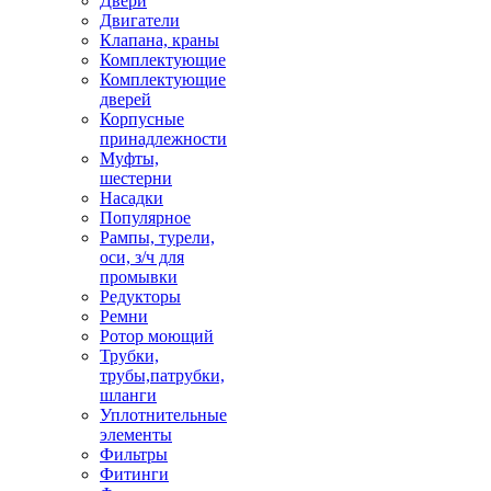
Двери
Двигатели
Клапана, краны
Комплектующие
Комплектующие
дверей
Корпусные
принадлежности
Муфты,
шестерни
Насадки
Популярное
Рампы, турели,
оси, з/ч для
промывки
Редукторы
Ремни
Ротор моющий
Трубки,
трубы,патрубки,
шланги
Уплотнительные
элементы
Фильтры
Фитинги