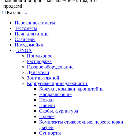
нам любой вопрос – мы знаем все о том, что
продаем!
Каталог
Пароконвектоматы
Тестомесы
Печи для пиццы
Слайсеры
Посудомойки
UNOX
Популярное
Распродажа
Газовое оборудование
Двигатели
Зонт вытяжной
Корпусные принадлежности
Кожухи, крышки, кронштейны
Направляющие
Ножки
Панели
Cкобы, фурнитура
Прочее
Комплекты стыковочные, перестановки
дверей
Суппорты