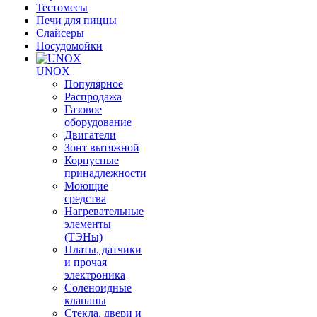
Тестомесы
Печи для пиццы
Слайсеры
Посудомойки
UNOX
Популярное
Распродажа
Газовое
оборудование
Двигатели
Зонт вытяжной
Корпусные
принадлежности
Моющие
средства
Нагревательные
элементы
(ТЭНы)
Платы, датчики
и прочая
электроника
Соленоидные
клапаны
Стекла, двери и