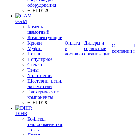
оборудования
+ ЕЩЕ 26
GAM
Камень
шамотный
Комплектующие
Крюки
Оплата
Дилеры и
О
Муфты
и
сервисные
компании
Петли
доставка
организации
Популярное
Стекла
Тэны
Уплотнения
Шестерни, цепи,
натяжители
Электрические
компоненты
+ ЕЩЕ 8
DIHR
Бойлеры,
теплообменники,
котлы