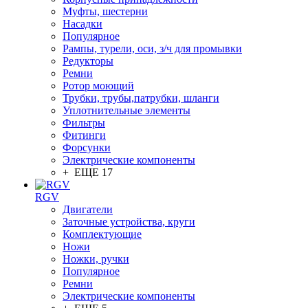
Муфты, шестерни
Насадки
Популярное
Рампы, турели, оси, з/ч для промывки
Редукторы
Ремни
Ротор моющий
Трубки, трубы,патрубки, шланги
Уплотнительные элементы
Фильтры
Фитинги
Форсунки
Электрические компоненты
+ ЕЩЕ 17
RGV
Двигатели
Заточные устройства, круги
Комплектующие
Ножи
Ножки, ручки
Популярное
Ремни
Электрические компоненты