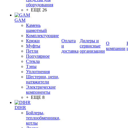
оборудования
+ ЕЩЕ 26
GAM
Камень
шамотный
Комплектующие
Крюки
Оплата
Дилеры и
О
Муфты
и
сервисные
компании
Петли
доставка
организации
Популярное
Стекла
Тэны
Уплотнения
Шестерни, цепи,
натяжители
Электрические
компоненты
+ ЕЩЕ 8
DIHR
Бойлеры,
теплообменники,
котлы