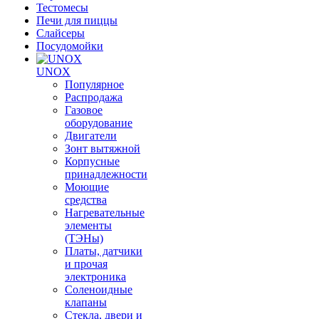
Тестомесы
Печи для пиццы
Слайсеры
Посудомойки
UNOX
Популярное
Распродажа
Газовое
оборудование
Двигатели
Зонт вытяжной
Корпусные
принадлежности
Моющие
средства
Нагревательные
элементы
(ТЭНы)
Платы, датчики
и прочая
электроника
Соленоидные
клапаны
Стекла, двери и