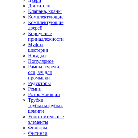
Двери
Двигатели
Клапана, краны
Комплектующие
Комплектующие
дверей
Корпусные
принадлежности
Муфты,
шестерни
Насадки
Популярное
Рампы, турели,
оси, з/ч для
промывки
Редукторы
Ремни
Ротор моющий
Трубки,
трубы,патрубки,
шланги
Уплотнительные
элементы
Фильтры
Фитинги