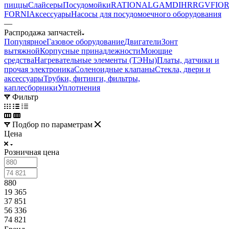
пиццы
Слайсеры
Посудомойки
RATIONAL
GAM
DIHR
RGV
FIOR
FORNI
Аксессуары
Насосы для посудомоечного оборудования
—
Распродажа запчастей
Популярное
Газовое оборудование
Двигатели
Зонт
вытяжной
Корпусные принадлежности
Моющие
средства
Нагревательные элементы (ТЭНы)
Платы, датчики и
прочая электроника
Соленоидные клапаны
Стекла, двери и
аксессуары
Трубки, фитинги, фильтры,
каплесборники
Уплотнения
Фильтр
Подбор по параметрам
Цена
Розничная цена
880
19 365
37 851
56 336
74 821